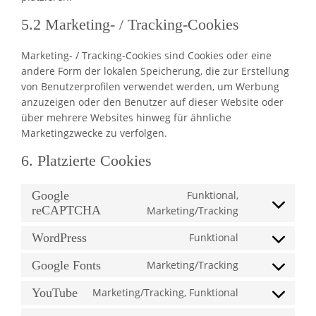
5.2 Marketing- / Tracking-Cookies
Marketing- / Tracking-Cookies sind Cookies oder eine
andere Form der lokalen Speicherung, die zur Erstellung
von Benutzerprofilen verwendet werden, um Werbung
anzuzeigen oder den Benutzer auf dieser Website oder
über mehrere Websites hinweg für ähnliche
Marketingzwecke zu verfolgen.
6. Platzierte Cookies
Google
Funktional,
Consent
reCAPTCHA
Marketing/Tracking
to
WordPress
Funktional
service
Consent
google-
to
Google Fonts
Marketing/Tracking
recaptcha
Consent
service
to
wordpress
YouTube
Marketing/Tracking, Funktional
Consent
service
to