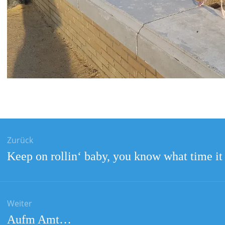
gsnavigation
Zurück
Vorheriger
Keep on rollin‘ baby, you know what time it 
Beitrag:
Weiter
Nächster
Aufm Amt…