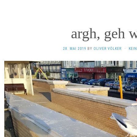
argh, geh 
28. MAI 2019
BY
OLIVER VÖLKER
·
KEI