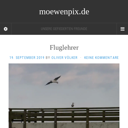
moewenpix.de
UNSERE GEFIEDERTEN FREUNDE
Fluglehrer
19. SEPTEMBER 2019
BY
OLIVER VÖLKER
·
KEINE KOMMENTARE