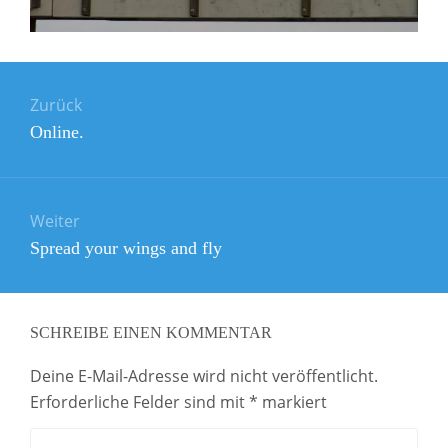
Beitragsnavigation
Zurück
Vorheriger
Online.
Beitrag:
Weiter
Nächster
Spread your wings and fly
Beitrag:
SCHREIBE EINEN KOMMENTAR
Deine E-Mail-Adresse wird nicht veröffentlicht.
Erforderliche Felder sind mit
*
markiert