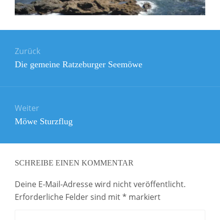
Beitragsnavigation
Zurück
Vorheriger
Die gemeine Ratzeburger Seemöwe
Beitrag:
Weiter
Nächster
Möwe Sturzflug
Beitrag:
SCHREIBE EINEN KOMMENTAR
Deine E-Mail-Adresse wird nicht veröffentlicht.
Erforderliche Felder sind mit
*
markiert