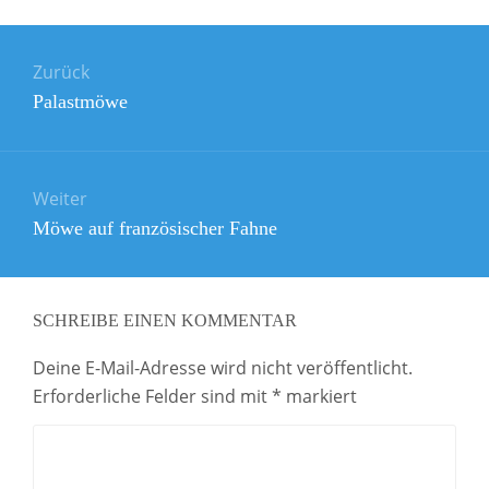
Beitragsnavigation
Zurück
Vorheriger
Palastmöwe
Beitrag:
Weiter
Nächster
Möwe auf französischer Fahne
Beitrag:
SCHREIBE EINEN KOMMENTAR
Deine E-Mail-Adresse wird nicht veröffentlicht.
Erforderliche Felder sind mit
*
markiert