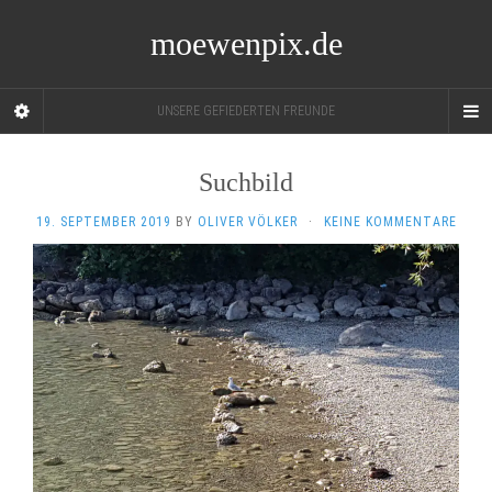
moewenpix.de
UNSERE GEFIEDERTEN FREUNDE
Suchbild
19. SEPTEMBER 2019
BY
OLIVER VÖLKER
·
KEINE KOMMENTARE