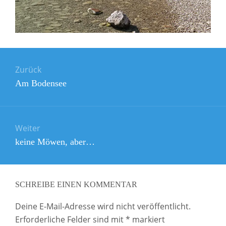
Beitragsnavigation
Zurück
Vorheriger
Am Bodensee
Beitrag:
Weiter
Nächster
keine Möwen, aber…
Beitrag:
SCHREIBE EINEN KOMMENTAR
Deine E-Mail-Adresse wird nicht veröffentlicht.
Erforderliche Felder sind mit
*
markiert