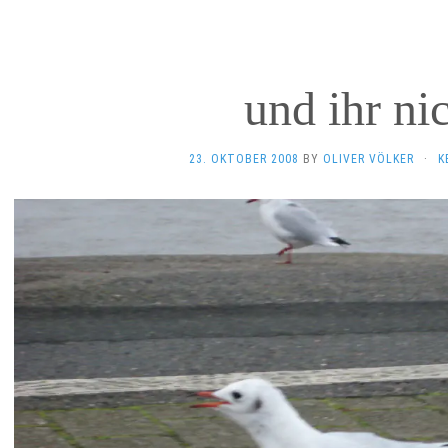
und ihr ni
23. OKTOBER 2008
BY
OLIVER VÖLKER
·
K