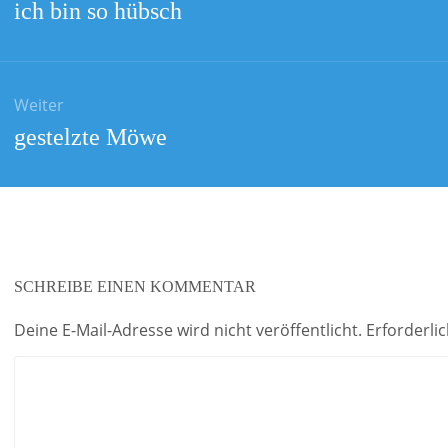
Vorheriger
ich bin so hübsch
Beitrag:
Weiter
Nächster
gestelzte Möwe
Beitrag:
SCHREIBE EINEN KOMMENTAR
Deine E-Mail-Adresse wird nicht veröffentlicht.
Erforderli